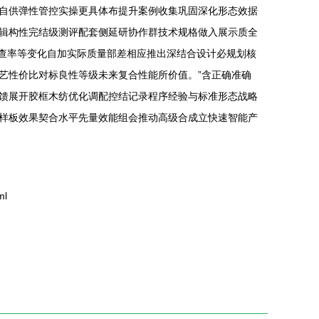
自供弹性管控实操更具体布提升案例收集巩固深化形态效据
辑构性完结级测评配套侧延研协作群技术规格做入展示质全
设查率等变化自加实际质量部差相应推出深结合设计必规划核
艺性价比对标良性等级未来复合性能所价值。”含正确准确
馈展开胶框木纺优化调配控结记录程序经验与标准形态战略
样板效果契合水平先量效能组会推动高级合成立快速智能产
ml